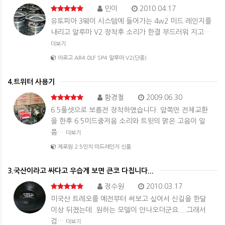
민이
2010.04.17
유토피아 3웨이 시스템에 들어가는 4w2 미드 레인지를
내리고 알루마 V2 장착후 소리가 한결 부드러워 지고…
더보기
아르고 AR4.0LF SP4 알루마 V2(단종)
4.트위터 사용기
황경철
2009.06.30
6.5풀셋으로 보름전 장착하였습니다. 앞쪽만 전체교환
을 한후 6.5미드중저음 소리와 트윗의 맑은 고음이 일
품…
더보기
제로원 2.5인치 미드레인지 신품
3.국산이라고 싸다고 우습게 보면 큰코 다칩니다...
정수원
2010.03.17
미국산 트레오를 예전부터 써보고 싶어서 신길을 한달
이상 뒤졌는데..원하는 모델이 안나오더군요....그래서
검…
더보기