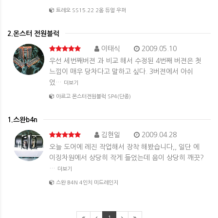
트레오 SS15.22 2옴 듀얼 우퍼
2.몬스터 전원블럭
이태식
2009.05.10
우선 세번째버젼 과 비교 해서 수정된 4번째 버젼은 첫
느낌이 매우 당차다고 말하고 싶다. 3버젼에서 아쉬
었…
더보기
아르고 몬스터전원블럭 SP4(단종)
1.스완b4n
김현일
2009.04.28
오늘 도어에 레진 작업해서 장착 해봤습니다,, 일단 에
이징차원에서 상당히 작게 들었는데 음이 상당히 깨끗?
…
더보기
스완 B4N 4인치 미드레인지
1