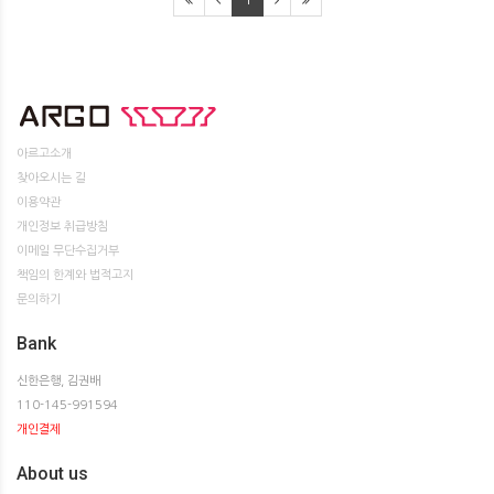
아르고소개
찾아오시는 길
이용약관
개인정보 취급방침
이메일 무단수집거부
책임의 한계와 법적고지
문의하기
Bank
신한은행, 김권배
110-145-991594
개인결제
About us